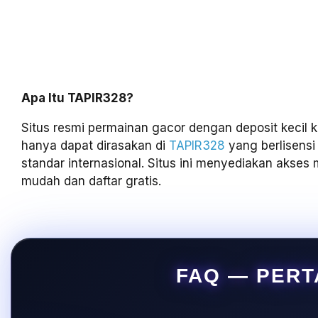
Apa Itu TAPIR328?
Situs resmi permainan gacor dengan deposit kecil
hanya dapat dirasakan di
TAPIR328
yang berlisens
standar internasional. Situs ini menyediakan akses
mudah dan daftar gratis.
FAQ — PERT