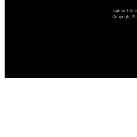
spinharta
55
Copyright 20