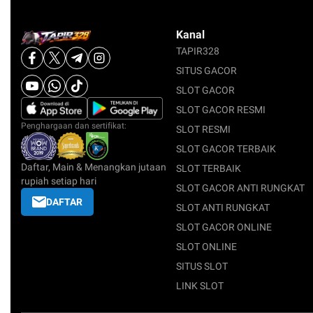
Kanal
TAPIR328
SITUS GACOR
SLOT GACOR
SLOT GACOR RESMI
Penghargaan dan sertifikat:
SLOT RESMI
SLOT GACOR TERBAIK
Daftar, Main & Menangkan jutaan
SLOT TERBAIK
rupiah setiap hari
SLOT GACOR ANTI RUNGKAT
DAFTAR
SLOT ANTI RUNGKAT
SLOT GACOR ONLINE
SLOT ONLINE
SITUS SLOT
LINK SLOT