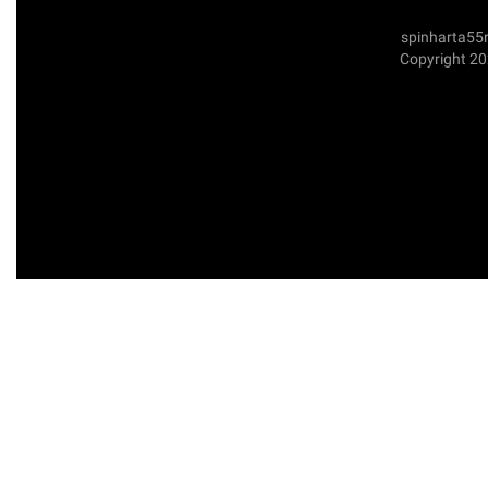
spinharta
55
Copyright 20