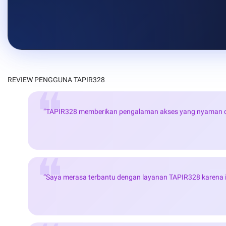
REVIEW PENGGUNA TAPIR328
“TAPIR328 memberikan pengalaman akses yang nyaman de
“Saya merasa terbantu dengan layanan TAPIR328 karena 