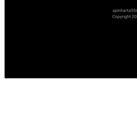
spinharta
55
Copyright 20