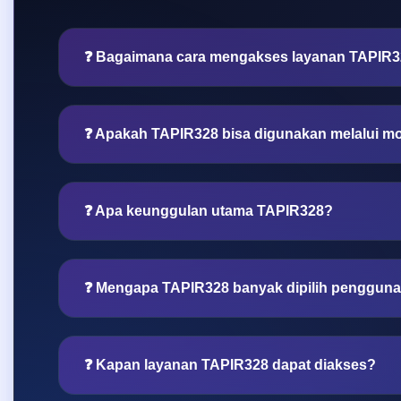
❓ Bagaimana cara mengakses layanan TAPIR
❓ Apakah TAPIR328 bisa digunakan melalui mo
❓ Apa keunggulan utama TAPIR328?
❓ Mengapa TAPIR328 banyak dipilih penggun
❓ Kapan layanan TAPIR328 dapat diakses?