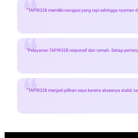
“TAPIR328 memiliki navigasi yang rapi sehingga nyaman 
“Pelayanan TAPIR328 responsif dan ramah. Setiap pertan
“TAPIR328 menjadi pilihan saya karena aksesnya stabil, t