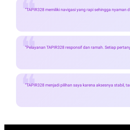
“TAPIR328 memiliki navigasi yang rapi sehingga nyaman 
“Pelayanan TAPIR328 responsif dan ramah. Setiap pertan
“TAPIR328 menjadi pilihan saya karena aksesnya stabil, t