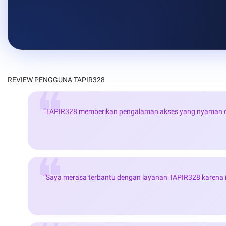
REVIEW PENGGUNA TAPIR328
“TAPIR328 memberikan pengalaman akses yang nyaman de
“Saya merasa terbantu dengan layanan TAPIR328 karena 