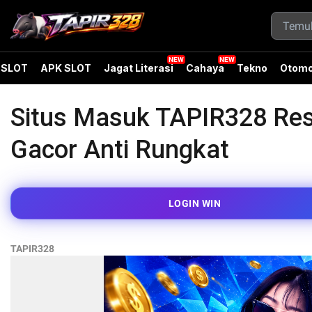
SLOT
APK SLOT
Jagat Literasi
Cahaya
Tekno
Otomo
Situs Masuk TAPIR328 Res
Gacor Anti Rungkat
LOGIN WIN
TAPIR328