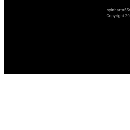
spinharta
55
Copyright 20