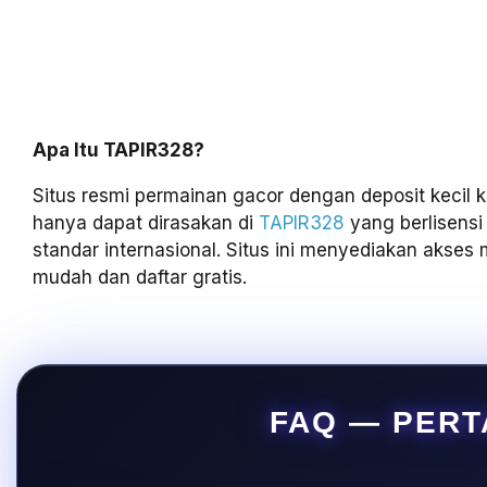
Apa Itu TAPIR328?
Situs resmi permainan gacor dengan deposit kecil
hanya dapat dirasakan di
TAPIR328
yang berlisens
standar internasional. Situs ini menyediakan akses
mudah dan daftar gratis.
FAQ — PERT